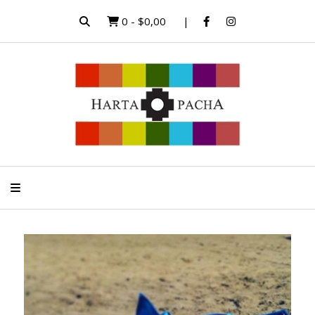
0
-
$0,00